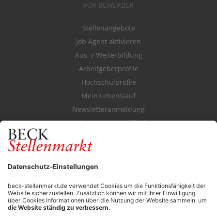
FÜR BEWERBER
Stellenangebote
Job Agent aktivieren
Aus- / Weiterbildung
Arbeitgeberprofile
Hochschulprofile
Mein Lebenslauf
Newsletteranmeldung
Durchsuchen Sie den Stellenkatalog
FÜR ARBEITGEBER
Stellenmarktpreise
Anzeigen-AGB
Media-Daten
Newsletteranmeldung