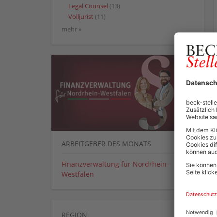
Legal Counsel
(13)
Volljurist
(11)
mehr »
ARBEITGEBER DES MONATS
Finanzverwaltung für Nordrhein-
Westfalen
REGION