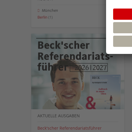
München
Berlin
(1)
AKTUELLE AUSGABEN
Beck'scher Referendariatsführer