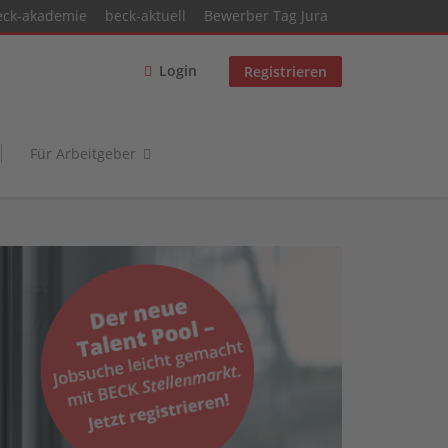
eck-akademie
beck-aktuell
Bewerber Tag Jura
Login
Registrieren
Für Arbeitgeber