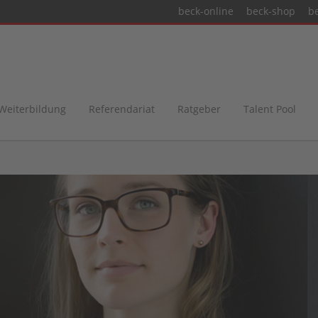
beck-online
beck-shop
b
 Weiterbildung
Referendariat
Ratgeber
Talent Pool