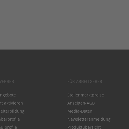
WERBER
FÜR ARBEITGEBER
angebote
Stellenmarktpreise
t aktivieren
Anzeigen-AGB
Weiterbildung
Media-Daten
eberprofile
Newsletteranmeldung
ulprofile
Produktübersicht