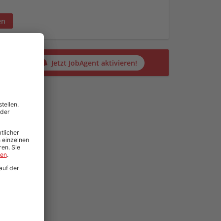
en
alten?
Jetzt JobAgent aktivieren!