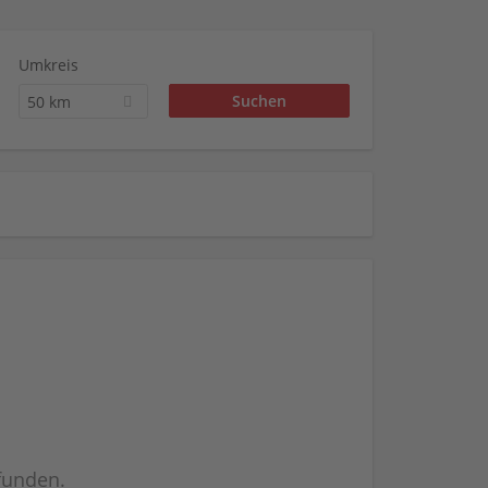
Umkreis
50 km
efunden.