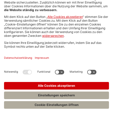
Media-Daten
Newsletteranmeldung
Produktübersicht
ALLGEMEIN
FAQs
Impressum
Datenschutz
Nutzungsbedingungen
Stellenangebote C.H.BECK
C.H.BECK Literatur-Sachbuch-Wissenschaft
Entwickelt durch
Jobiqo