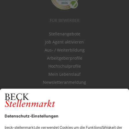
FÜR BEWERBER
Stellenangebote
Job Agent aktivieren
Aus- / Weiterbildung
Arbeitgeberprofile
Hochschulprofile
Mein Lebenslauf
Newsletteranmeldung
Durchsuchen Sie den Stellenkatalog
FÜR ARBEITGEBER
Stellenmarktpreise
Anzeigen-AGB