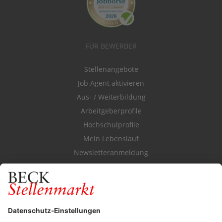
FÜR BEWERBER
Stellenangebote
Job Agent aktivieren
Aus- / Weiterbildung
Arbeitgeberprofile
Hochschulprofile
Mein Lebenslauf
Newsletteranmeldung
Durchsuchen Sie den Stellenkatalog
FÜR ARBEITGEBER
Stellenmarktpreise