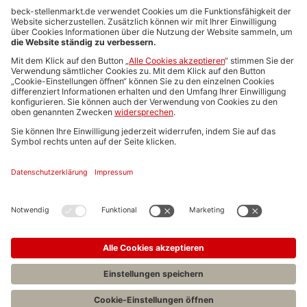
Anzeigen-AGB
Media-Daten
Newsletteranmeldung
Produktübersicht
ALLGEMEIN
FAQs
Impressum
Datenschutz
Nutzungsbedingungen
Stellenangebote C.H.BECK
C.H.BECK Literatur-Sachbuch-Wissenschaft