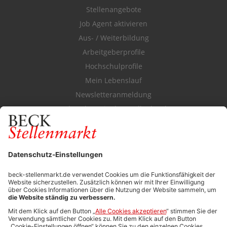
Stellenangebote
Job Agent aktivieren
Aus- / Weiterbildung
Arbeitgeberprofile
Hochschulprofile
Mein Lebenslauf
Newsletteranmeldung
Durchsuchen Sie den Stellenkatalog
FÜR ARBEITGEBER
Stellenmarktpreise
Anzeigen-AGB
Media-Daten
Newsletteranmeldung
Produktübersicht