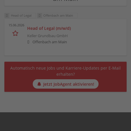
Head of Legal
Offenbach am Main
15.06.2026
Head of Legal (m/w/d)
Keller Grundbau GmbH
Offenbach am Main
Automatisch neue Jobs und Karriere-Updates per E-Mail
erhalten?
Jetzt JobAgent aktivieren!