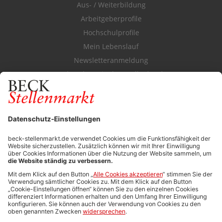
Aus- / Weiterbildung
Arbeitgeberprofile
Hochschulprofile
Mein Lebenslauf
Newsletteranmeldung
Durchsuchen Sie den Stellenkatalog
FÜR ARBEITGEBER
Stellenmarktpreise
Anzeigen-AGB
Media-Daten
Newsletteranmeldung
Produktübersicht
ALLGEMEIN