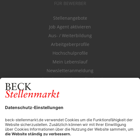
FÜR BEWERBER
Stellenangebote
Job Agent aktivieren
Aus- / Weiterbildung
Arbeitgeberprofile
Hochschulprofile
Mein Lebenslauf
Newsletteranmeldung
Durchsuchen Sie den Stellenkatalog
FÜR ARBEITGEBER
Stellenmarktpreise
Anzeigen-AGB
Media-Daten
Newsletteranmeldung