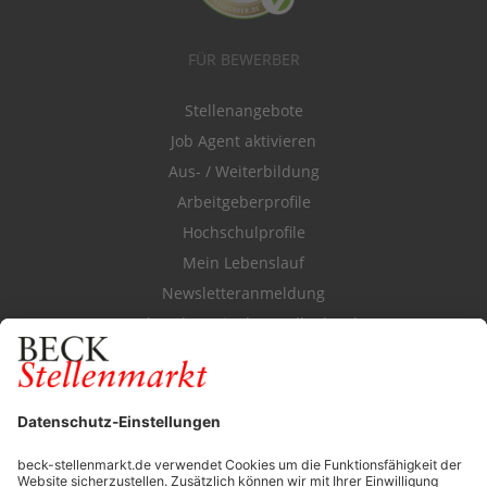
FÜR BEWERBER
Stellenangebote
Job Agent aktivieren
Aus- / Weiterbildung
Arbeitgeberprofile
Hochschulprofile
Mein Lebenslauf
Newsletteranmeldung
Durchsuchen Sie den Stellenkatalog
FÜR ARBEITGEBER
Stellenmarktpreise
Anzeigen-AGB
Media-Daten