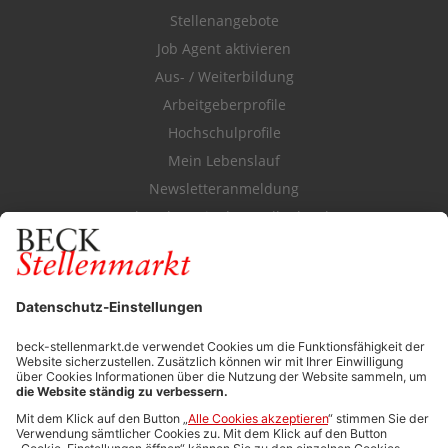
Stellenangebote
Job Agent aktivieren
Aus- / Weiterbildung
Arbeitgeberprofile
Hochschulprofile
Mein Lebenslauf
Newsletteranmeldung
Durchsuchen Sie den Stellenkatalog
FÜR ARBEITGEBER
Stellenmarktpreise
Anzeigen-AGB
Media-Daten
Newsletteranmeldung
Produktübersicht