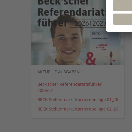
AKTUELLE AUSGABEN
Beck'scher Referendariatsführer
2026/27
BECK Stellenmarkt Karrierebeilage 01_26
BECK Stellenmarkt Karrierebeilage 02_26