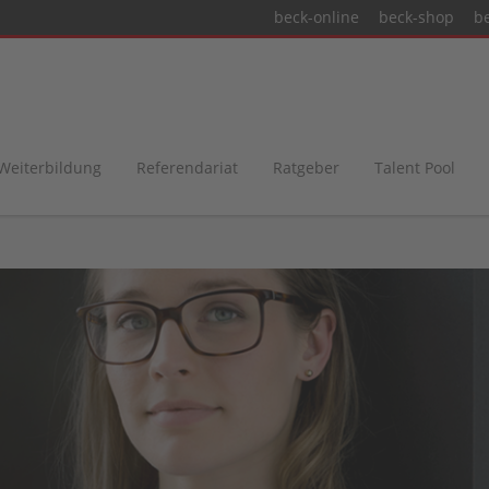
beck-online
beck-shop
b
 Weiterbildung
Referendariat
Ratgeber
Talent Pool