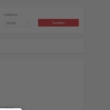
Umkreis
50 km
efunden.