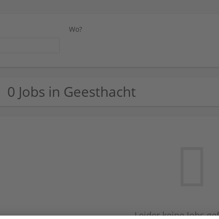
Wo?
0 Jobs in Geesthacht
Leider keine Jobs g