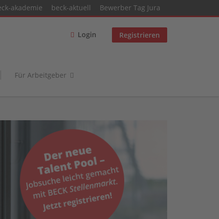
eck-akademie
beck-aktuell
Bewerber Tag Jura
Login
Registrieren
Für Arbeitgeber