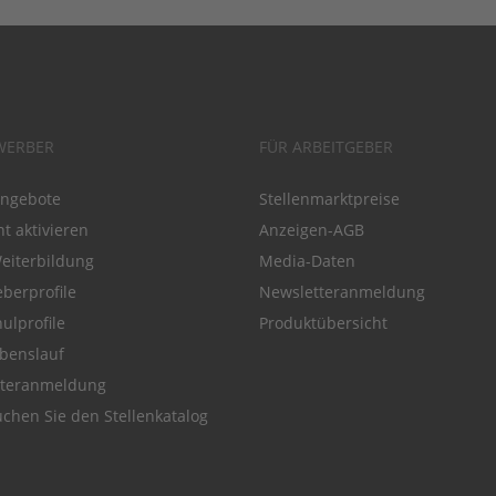
WERBER
FÜR ARBEITGEBER
angebote
Stellenmarktpreise
t aktivieren
Anzeigen-AGB
Weiterbildung
Media-Daten
eberprofile
Newsletteranmeldung
ulprofile
Produktübersicht
benslauf
tteranmeldung
chen Sie den Stellenkatalog