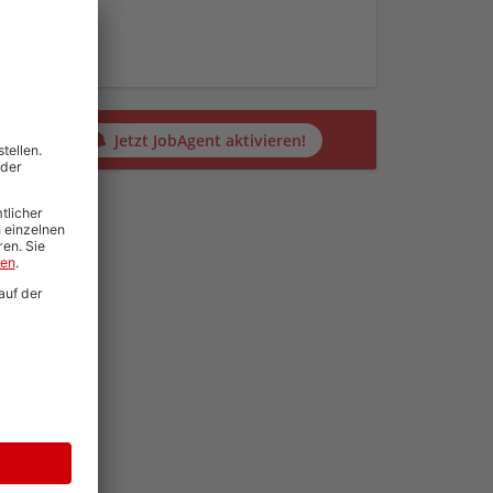
en
alten?
Jetzt JobAgent aktivieren!