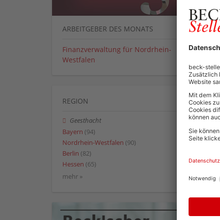
ARBEITGEBER DES MONATS
Finanzverwaltung für Nordrhein-
Westfalen
REGION
Geesthacht
Bayern
(94)
Nordrhein-Westfalen
(90)
Berlin
(82)
Hessen
(65)
mehr »