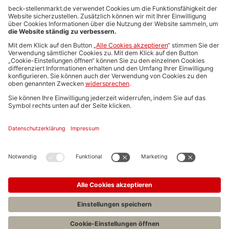
Anzeigen-AGB
Media-Daten
Newsletteranmeldung
Produktübersicht
ALLGEMEIN
FAQs
Impressum
Datenschutz
Nutzungsbedingungen
Stellenangebote C.H.BECK
C.H.BECK Literatur-Sachbuch-Wissenschaft