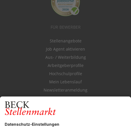
FÜR BEWERBER
Stellenangebote
Job Agent aktivieren
Aus- / Weiterbildung
Arbeitgeberprofile
Hochschulprofile
Mein Lebenslauf
Newsletteranmeldung
Durchsuchen Sie den Stellenkatalog
FÜR ARBEITGEBER
Stellenmarktpreise