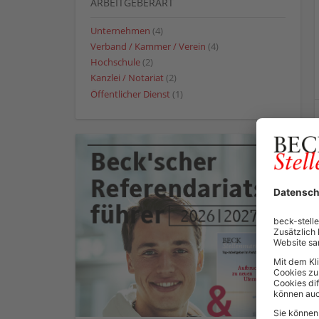
ARBEITGEBERART
Unternehmen
(4)
Verband / Kammer / Verein
(4)
Hochschule
(2)
Kanzlei / Notariat
(2)
Öffentlicher Dienst
(1)