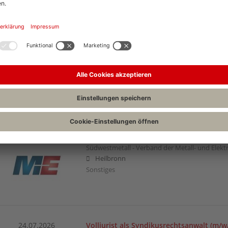
24.07.2026
Syndikusrechtsanwalt / Volljurist (m/w/d
wpd onshore GmbH & Co. KG
Berlin, Bietigheim-Bissingen
Vertragsrecht | Wirtschaftsrecht (allgemein) | Z
24.07.2026
Rechtsanwaltsfachangestellten (m/w/d)
Südwestmetall - Verband der Metall- und Elektr
Heilbronn
Sonstiges
24.07.2026
Volljurist als Syndikusrechtsanwalt (m/w