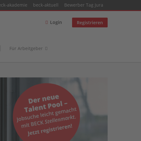
eck-akademie
beck-aktuell
Bewerber Tag Jura
Login
Registrieren
Für Arbeitgeber