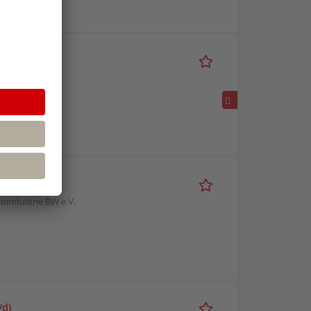
)
ivilrecht
oindustrie BW e.V.
/d)