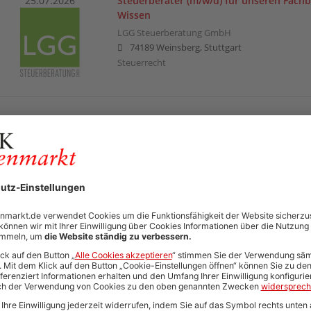
25.07.2026
Steuerberater (m/w/d) für unseren Fachb
Wissen
LGG Steuerberatung GmbH
74189 Weinsberg, Stuttgart
Steuerrecht
25.07.2026
Rechtsanwälte (m/w/d) im Bereich Wirtsc
Außenwirtschaftsstrafrecht, Steuerstrafr
Kanzlei Dr. Schmitz
Stuttgart
Steuerrecht | Strafrecht | Wirtschaftsrecht (al
24.07.2026
Referentin/Referent (m/w/d) für den Ber
Universität Stuttgart
Stuttgart
Compliance