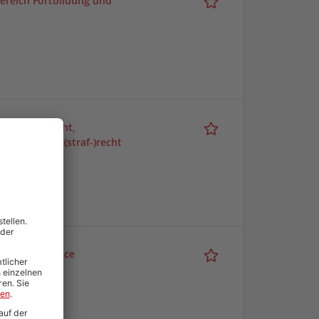
ereich Fortbildung und
haftsstrafrecht,
echt und Zoll(straf-)recht
lgemein)
eich Compliance