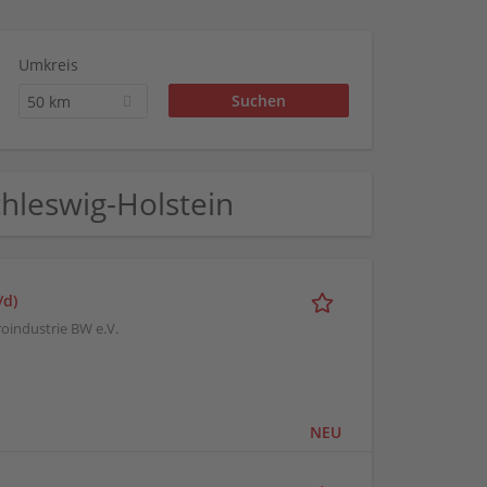
Umkreis
50 km
hleswig-Holstein
/d)
oindustrie BW e.V.
NEU