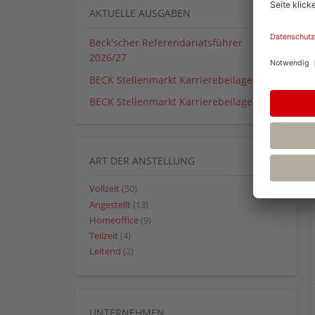
AKTUELLE AUSGABEN
Beck'scher Referendariatsführer
2026/27
BECK Stellenmarkt Karrierebeilage 01_26
BECK Stellenmarkt Karrierebeilage 02_26
ART DER ANSTELLUNG
Vollzeit
(50)
Angestellt
(13)
Homeoffice
(9)
Teilzeit
(4)
Leitend
(2)
UNTERNEHMEN