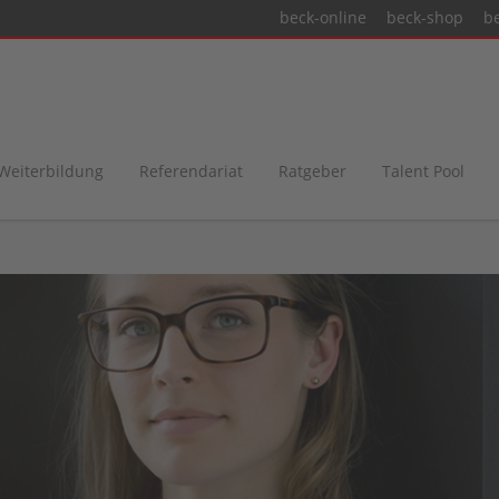
beck-online
beck-shop
b
 Weiterbildung
Referendariat
Ratgeber
Talent Pool