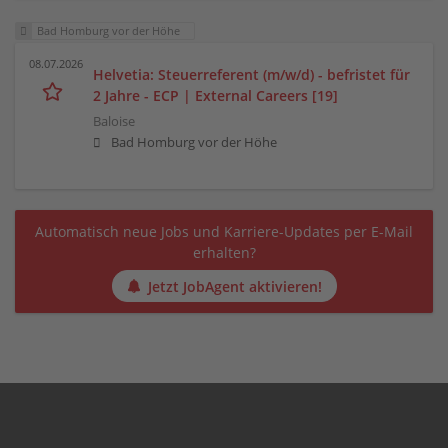
Bad Homburg vor der Höhe
08.07.2026
Helvetia: Steuerreferent (m/w/d) - befristet für
2 Jahre - ECP | External Careers [19]
Baloise
Bad Homburg vor der Höhe
Automatisch neue Jobs und Karriere-Updates per E-Mail
erhalten?
Jetzt JobAgent aktivieren!