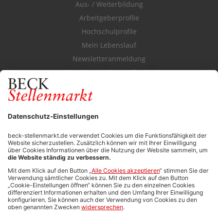
Aus- / Weiterbildung
Arbeitgeberprofile
Hochschulprofile
Mein Lebenslauf
Newsletteranmeldung
Durchsuchen Sie den Stellenkatalog
FÜR ARBEITGEBER
Stellenmarktpreise
Anzeigen-AGB
Media-Daten
Newsletteranmeldung
Produktübersicht
ALLGEMEIN