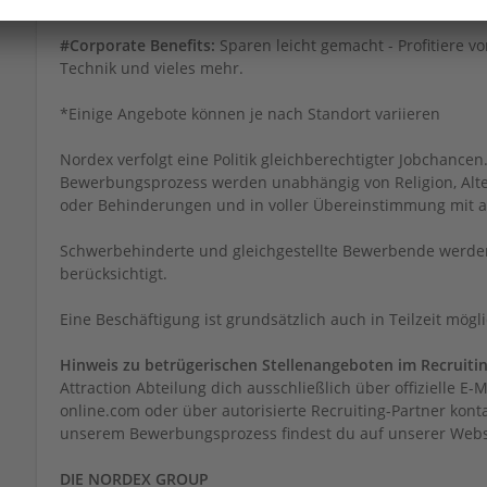
#Corporate Benefits:
Sparen leicht gemacht - Profitiere vo
Technik und vieles mehr.
*Einige Angebote können je nach Standort variieren
Nordex verfolgt eine Politik gleichberechtigter Jobchance
Bewerbungsprozess werden unabhängig von Religion, Alter,
oder Behinderungen und in voller Übereinstimmung mit al
Schwerbehinderte und gleichgestellte Bewerbende werden
berücksichtigt.
Eine Beschäftigung ist grundsätzlich auch in Teilzeit mögli
Hinweis zu betrügerischen Stellenangeboten im Recruiti
Attraction Abteilung dich ausschließlich über offizielle 
online.com oder über autorisierte Recruiting-Partner kont
unserem Bewerbungsprozess findest du auf unserer Webs
DIE NORDEX GROUP