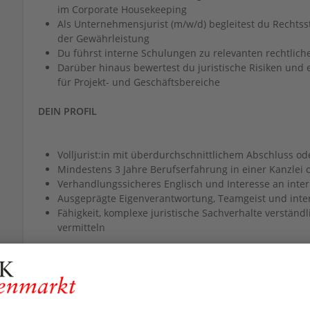
im Corporate Housekeeping
Als Unternehmensjurist (m/w/d) begleitest du Rechtsst
der Gewährleistung
Du führst interne Schulungen zu relevanten rechtli
Darüber hinaus bewertest du juristische Risiken und 
für Projekt- und Geschäftsbereiche
DEIN PROFIL
Volljurist:in mit überdurchschnittlichem Abschluss od
Mindestens 3 Jahre Berufserfahrung in einer Kanzlei
Verhandlungssicheres Englisch und Interesse an inter
Ausgeprägte Eigenverantwortung, Teamgeist und inte
Fähigkeit, komplexe juristische Sachverhalte verständ
vermitteln
DEINE BENEFITS
Nordex bietet eine Vielzahl an attraktiven Benefits - hier
Dich bei uns erwartet.