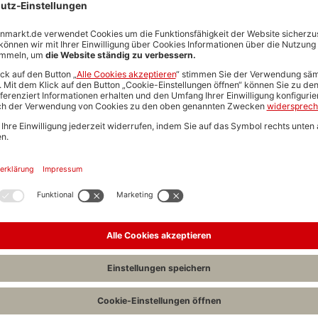
#GreenerFuture:
Gestalte mit uns eine nachhaltige Zukunft
Beitrag für die Umwelt.
#Flexibility:
Work-Life-Balance ist uns wichtig - Wir bieten 
Arbeitszeitmodelle und bis zu 8 Tage Mobilarbeit im Mona
#Mobility:
Wir fördern nachhaltige Mobilität - Wir unter
Deutschlandticket und mit 15 € Arbeitgeberzuschuss für B
#CareForTomorrow:
Mit unserer betrieblichen Altersvors
Berufsunfähigkeitsversicherung bist Du heute schon gut f
#Health:
Deine Gesundheit zählt - Wir bieten Gesundheitst
kostenfreie Unterstützung durch den pme-Familienservice
#Holiday:
Wer arbeitet, muss auch Urlaub machen - Bei un
Anspruch auf 30 Tage Urlaub pro Jahr sowie den 24.12. und
#OneCompany
: Gemeinsam erreichen wir mehr - mit übe
Nationen legen wir Wert auf eine internationale sowie ko
fördern diese.