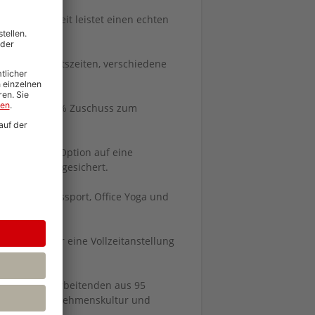
 - Deine Arbeit leistet einen echten
flexible Arbeitszeiten, verschiedene
t.
stützen mit 80 % Zuschuss zum
ike-Leasing.
orge und der Option auf eine
ür morgen abgesichert.
age, Betriebssport, Office Yoga und
.
s hast Du für eine Vollzeitanstellung
 31.12. frei.
r 10.000 Mitarbeitenden aus 95
llegiale Unternehmenskultur und