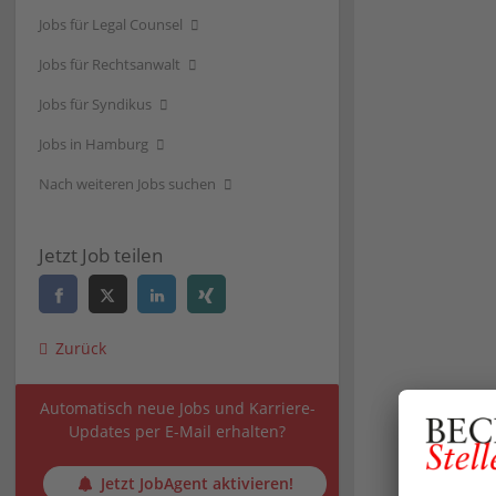
Jobs für Legal Counsel
Jobs für Rechtsanwalt
Jobs für Syndikus
Jobs in Hamburg
Nach weiteren Jobs suchen
Jetzt Job teilen
Zurück
Automatisch neue Jobs und Karriere-
Updates per E-Mail erhalten?
Jetzt JobAgent aktivieren!