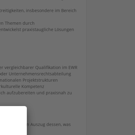
reitigkeiten, insbesondere im Bereich
chen Themen durch
entwickelst praxistaugliche Lösungen
er vergleichbarer Qualifikation im EWR
 oder Unternehmensrechtsabteilung
nationalen Projektstrukturen
rkulturelle Kompetenz
lich aufzubereiten und praxisnah zu
 findest du einen Auszug dessen, was