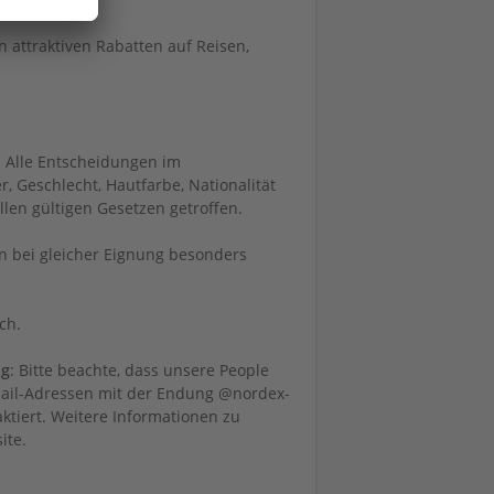
n attraktiven Rabatten auf Reisen,
n. Alle Entscheidungen im
 Geschlecht, Hautfarbe, Nationalität
len gültigen Gesetzen getroffen.
 bei gleicher Eignung besonders
ch.
ng
: Bitte beachte, dass unsere People
E-Mail-Adressen mit der Endung @nordex-
aktiert. Weitere Informationen zu
ite.