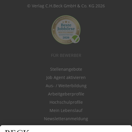
© Verlag C.H.Beck GmbH & Co. KG 2026
FÜR BEWERBER
Stellenangebote
Job Agent aktivieren
Aus- / Weiterbildung
Arbeitgeberprofile
Hochschulprofile
Mein Lebenslauf
Newsletteranmeldung
Durchsuchen Sie den Stellenkatalog