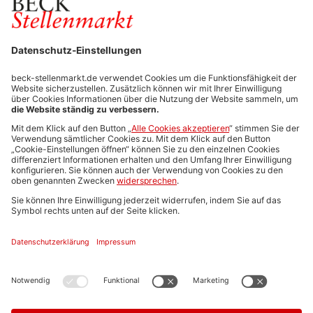
FÜR ARBEITGEBER
Stellenmarktpreise
Anzeigen-AGB
Media-Daten
Newsletteranmeldung
Produktübersicht
ALLGEMEIN
FAQs
Impressum
Datenschutz
Nutzungsbedingungen
Stellenangebote C.H.BECK
C.H.BECK Literatur-Sachbuch-Wissenschaft