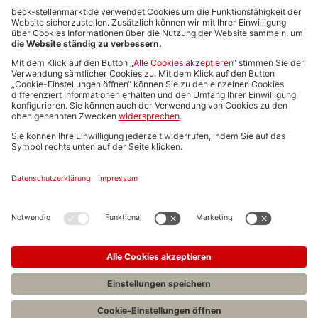
Anzeigen-AGB
Media-Daten
Newsletteranmeldung
Produktübersicht
ALLGEMEIN
FAQs
Impressum
Datenschutz
Nutzungsbedingungen
Stellenangebote C.H.BECK
C.H.BECK Literatur-Sachbuch-Wissenschaft