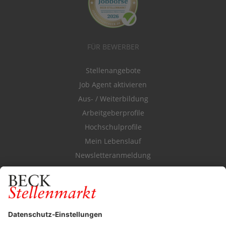
FÜR BEWERBER
Stellenangebote
Job Agent aktivieren
Aus- / Weiterbildung
Arbeitgeberprofile
Hochschulprofile
Mein Lebenslauf
Newsletteranmeldung
Durchsuchen Sie den Stellenkatalog
FÜR ARBEITGEBER
Stellenmarktpreise