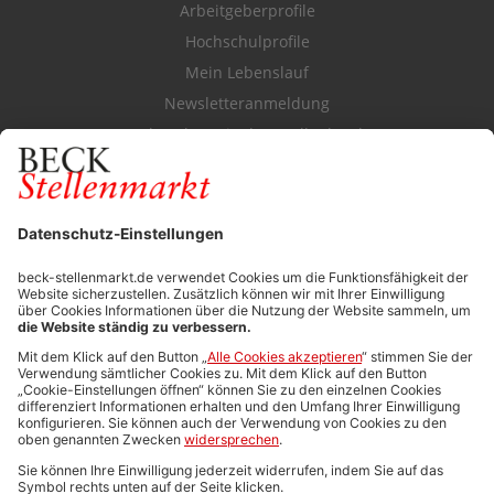
Arbeitgeberprofile
Hochschulprofile
Mein Lebenslauf
Newsletteranmeldung
Durchsuchen Sie den Stellenkatalog
FÜR ARBEITGEBER
Stellenmarktpreise
Anzeigen-AGB
Media-Daten
Newsletteranmeldung
Produktübersicht
ALLGEMEIN
FAQs