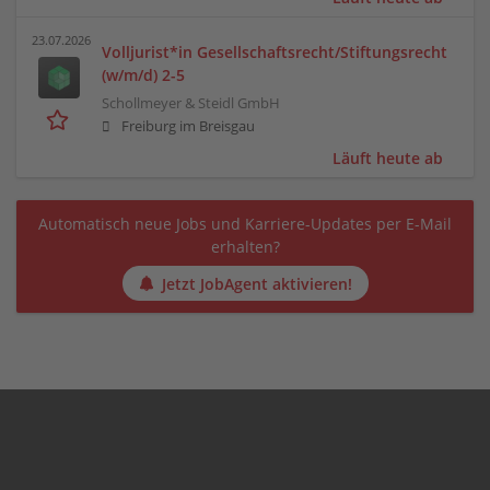
23.07.2026
Volljurist*in Gesellschaftsrecht/Stiftungsrecht
(w/m/d) 2-5
Schollmeyer & Steidl GmbH
Freiburg im Breisgau
Läuft heute ab
Automatisch neue Jobs und Karriere-Updates per E-Mail
erhalten?
Jetzt JobAgent aktivieren!