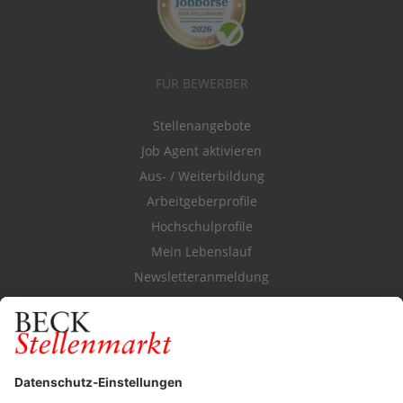
FÜR BEWERBER
Stellenangebote
Job Agent aktivieren
Aus- / Weiterbildung
Arbeitgeberprofile
Hochschulprofile
Mein Lebenslauf
Newsletteranmeldung
Durchsuchen Sie den Stellenkatalog
FÜR ARBEITGEBER
Stellenmarktpreise