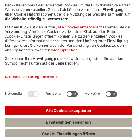
Anzeigen-AGB
Media-Daten
Newsletteranmeldung
Produktübersicht
ALLGEMEIN
FAQs
Impressum
Datenschutz
Nutzungsbedingungen
Stellenangebote C.H.BECK
C.H.BECK Literatur-Sachbuch-Wissenschaft