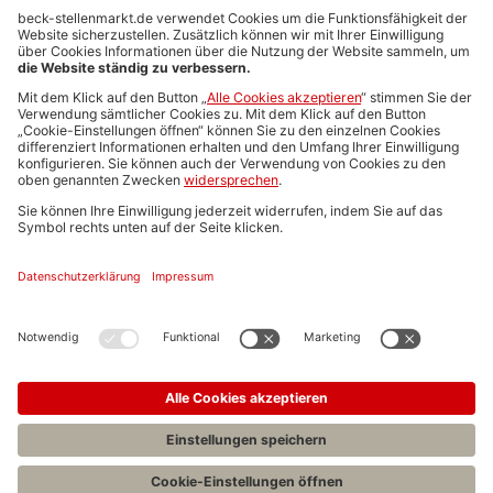
Anzeigen-AGB
Media-Daten
Newsletteranmeldung
Produktübersicht
ALLGEMEIN
FAQs
Impressum
Datenschutz
Nutzungsbedingungen
Stellenangebote C.H.BECK
C.H.BECK Literatur-Sachbuch-Wissenschaft