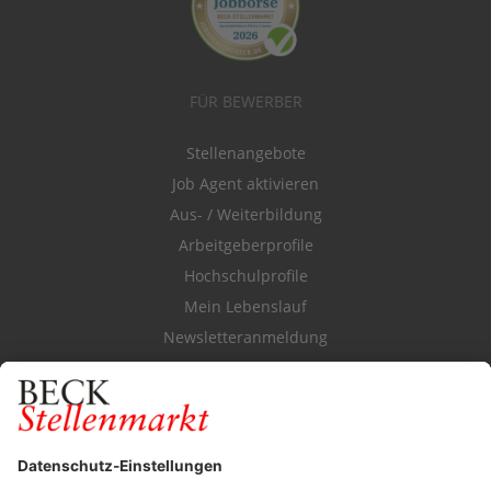
FÜR BEWERBER
Stellenangebote
Job Agent aktivieren
Aus- / Weiterbildung
Arbeitgeberprofile
Hochschulprofile
Mein Lebenslauf
Newsletteranmeldung
Durchsuchen Sie den Stellenkatalog
FÜR ARBEITGEBER
Stellenmarktpreise