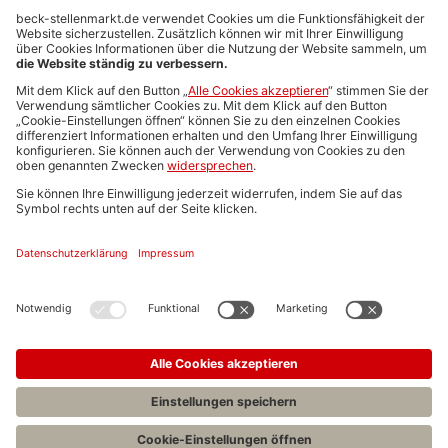
Anzeigen-AGB
Media-Daten
Newsletteranmeldung
Produktübersicht
ALLGEMEIN
FAQs
Impressum
Datenschutz
Nutzungsbedingungen
Stellenangebote C.H.BECK
C.H.BECK Literatur-Sachbuch-Wissenschaft