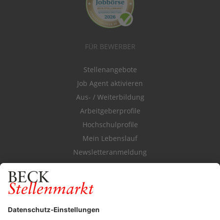
FÜR BEWERBER
Stellenangebote
Job Agent aktivieren
Aus- / Weiterbildung
Arbeitgeberprofile
Hochschulprofile
Mein Lebenslauf
Newsletteranmeldung
Durchsuchen Sie den Stellenkatalog
FÜR ARBEITGEBER
Stellenmarktpreise