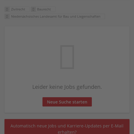
Zivilrecht
Baurecht
Niedersächsisches Landesamt für Bau und Liegenschaften
Leider keine Jobs gefunden.
Neue Suche starten
Automatisch neue Jobs und Karriere-Updates per E-Mail
erhalten?