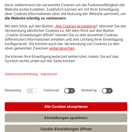
Anzeigen-AGB
Media-Daten
Newsletteranmeldung
Produktübersicht
ALLGEMEIN
FAQs
Impressum
Datenschutz
Nutzungsbedingungen
Stellenangebote C.H.BECK
C.H.BECK Literatur-Sachbuch-Wissenschaft