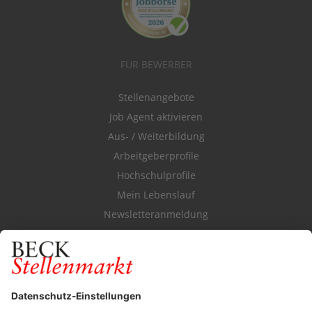
FÜR BEWERBER
Stellenangebote
Job Agent aktivieren
Aus- / Weiterbildung
Arbeitgeberprofile
Hochschulprofile
Mein Lebenslauf
Newsletteranmeldung
Durchsuchen Sie den Stellenkatalog
FÜR ARBEITGEBER
Stellenmarktpreise