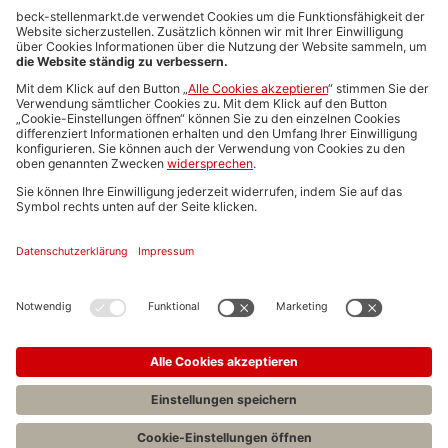
Anzeigen-AGB
Media-Daten
Newsletteranmeldung
Produktübersicht
ALLGEMEIN
FAQs
Impressum
Datenschutz
Nutzungsbedingungen
Stellenangebote C.H.BECK
C.H.BECK Literatur-Sachbuch-Wissenschaft