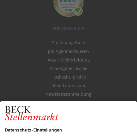
FÜR BEWERBER
Stellenangebote
Job Agent aktivieren
Aus- / Weiterbildung
Arbeitgeberprofile
Hochschulprofile
Mein Lebenslauf
Newsletteranmeldung
Durchsuchen Sie den Stellenkatalog
FÜR ARBEITGEBER
Stellenmarktpreise