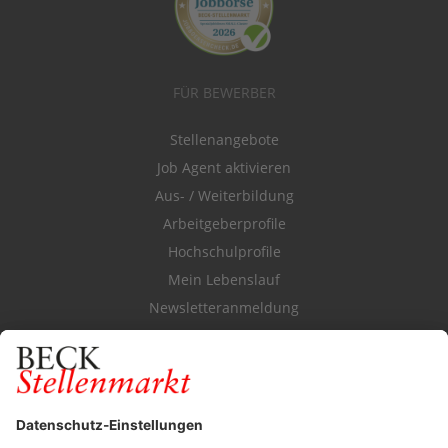
FÜR BEWERBER
Stellenangebote
Job Agent aktivieren
Aus- / Weiterbildung
Arbeitgeberprofile
Hochschulprofile
Mein Lebenslauf
Newsletteranmeldung
Durchsuchen Sie den Stellenkatalog
FÜR ARBEITGEBER
Stellenmarktpreise