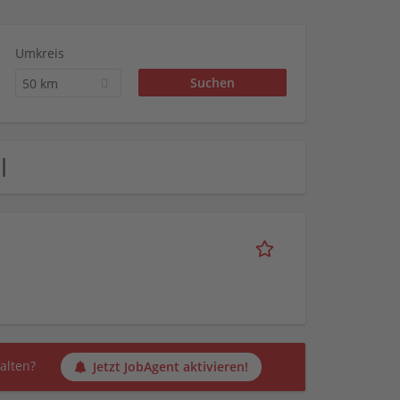
Umkreis
50 km
l
alten?
Jetzt JobAgent aktivieren!