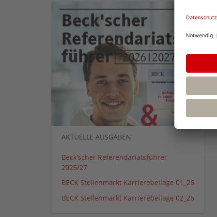
AKTUELLE AUSGABEN
Beck'scher Referendariatsführer
2026/27
BECK Stellenmarkt Karrierebeilage 01_26
BECK Stellenmarkt Karrierebeilage 02_26