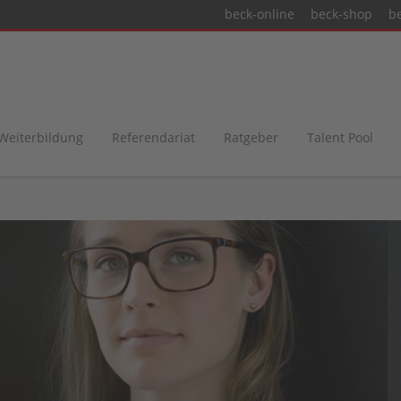
beck-online
beck-shop
b
 Weiterbildung
Referendariat
Ratgeber
Talent Pool