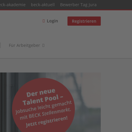
eck-akademie
beck-aktuell
Bewerber Tag Jura
Login
Registrieren
Für Arbeitgeber