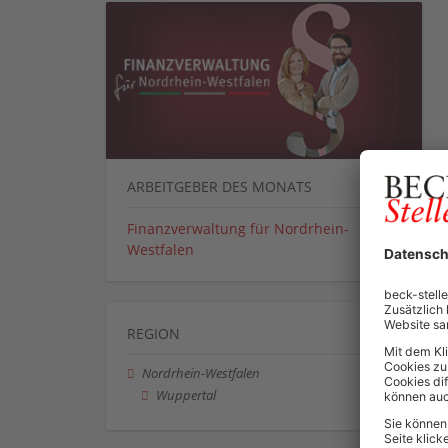
ARBEITGEBER DES MONATS
Finanzverwaltung für Nordrhein-
Westfalen
REGION
Nordrhein-Westfalen
Wuppertal