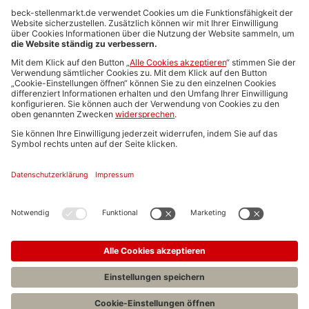
Anzeigen-AGB
Media-Daten
Newsletteranmeldung
Produktübersicht
ALLGEMEIN
FAQs
Impressum
Datenschutz
Nutzungsbedingungen
Stellenangebote C.H.BECK
C.H.BECK Literatur-Sachbuch-Wissenschaft