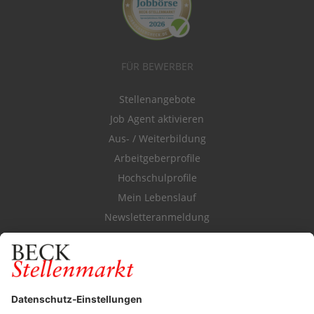
FÜR BEWERBER
Stellenangebote
Job Agent aktivieren
Aus- / Weiterbildung
Arbeitgeberprofile
Hochschulprofile
Mein Lebenslauf
Newsletteranmeldung
Durchsuchen Sie den Stellenkatalog
FÜR ARBEITGEBER
Stellenmarktpreise