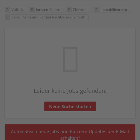
Vollzeit
Juristen-Stellen
Zivilrecht
Immobilienrecht
Kapellmann und Partner Rechtsanwälte mbB
Leider keine Jobs gefunden.
Neue Suche starten
Automatisch neue Jobs und Karriere-Updates per E-Mail
erhalten?