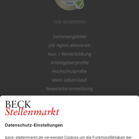
FÜR BEWERBER
Stellenangebote
Job Agent aktivieren
Aus- / Weiterbildung
Arbeitgeberprofile
Hochschulprofile
Mein Lebenslauf
Newsletteranmeldung
Durchsuchen Sie den Stellenkatalog
FÜR ARBEITGEBER
Stellenmarktpreise
Anzeigen-AGB