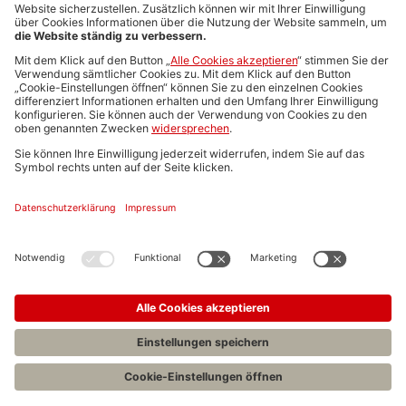
Media-Daten
Newsletteranmeldung
Produktübersicht
ALLGEMEIN
FAQs
Impressum
Datenschutz
Nutzungsbedingungen
Stellenangebote C.H.BECK
C.H.BECK Literatur-Sachbuch-Wissenschaft
Entwickelt durch
Jobiqo