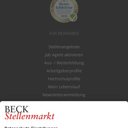
FÜR BEWERBER
Stellenangebote
Job Agent aktivieren
Aus- / Weiterbildung
Arbeitgeberprofile
Hochschulprofile
Mein Lebenslauf
Newsletteranmeldung
Durchsuchen Sie den Stellenkatalog
FÜR ARBEITGEBER