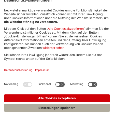
Stellenmarktpreise
Anzeigen-AGB
Media-Daten
Newsletteranmeldung
Produktübersicht
ALLGEMEIN
FAQs
Impressum
Datenschutz
Nutzungsbedingungen
Stellenangebote C.H.BECK
C.H.BECK Literatur-Sachbuch-Wissenschaft