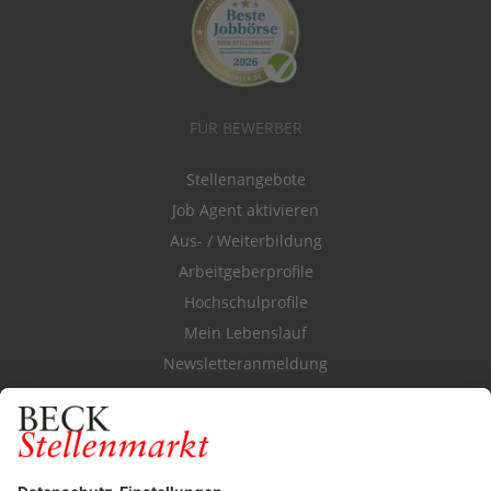
FÜR BEWERBER
Stellenangebote
Job Agent aktivieren
Aus- / Weiterbildung
Arbeitgeberprofile
Hochschulprofile
Mein Lebenslauf
Newsletteranmeldung
Durchsuchen Sie den Stellenkatalog
FÜR ARBEITGEBER