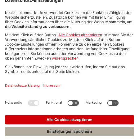
Stellenmarktpreise
Anzeigen-AGB
Media-Daten
Newsletteranmeldung
Produktübersicht
ALLGEMEIN
FAQs
Impressum
Datenschutz
Nutzungsbedingungen
Stellenangebote C.H.BECK
C.H.BECK Literatur-Sachbuch-Wissenschaft