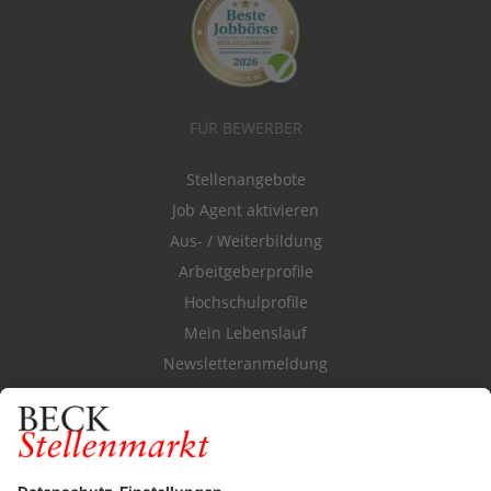
FÜR BEWERBER
Stellenangebote
Job Agent aktivieren
Aus- / Weiterbildung
Arbeitgeberprofile
Hochschulprofile
Mein Lebenslauf
Newsletteranmeldung
Durchsuchen Sie den Stellenkatalog
FÜR ARBEITGEBER