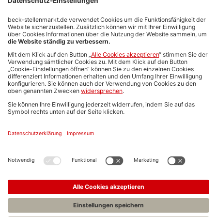
Stellenmarktpreise
Anzeigen-AGB
Media-Daten
Newsletteranmeldung
Produktübersicht
ALLGEMEIN
FAQs
Impressum
Datenschutz
Nutzungsbedingungen
Stellenangebote C.H.BECK
C.H.BECK Literatur-Sachbuch-Wissenschaft