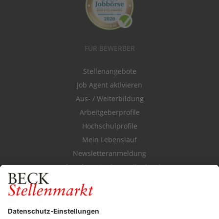
FÜR BEWERBER
Stellenangebote
Job Agent aktivieren
Aus- / Weiterbildung
Arbeitgeberprofile
Hochschulprofile
Mein Lebenslauf
Newsletteranmeldung
Durchsuchen Sie den Stellenkatalog
FÜR ARBEITGEBER
Stellenmarktpreise