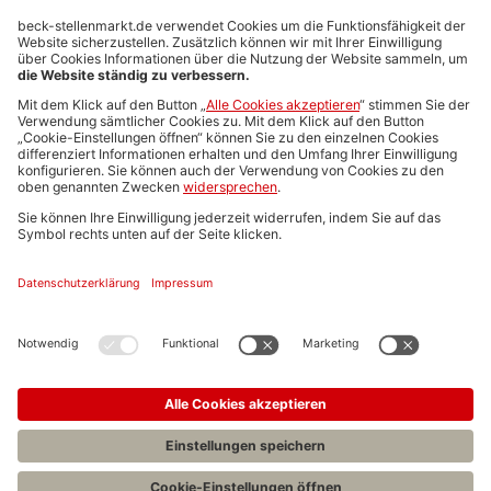
Anzeigen-AGB
Media-Daten
Newsletteranmeldung
Produktübersicht
ALLGEMEIN
FAQs
Impressum
Datenschutz
Nutzungsbedingungen
Stellenangebote C.H.BECK
C.H.BECK Literatur-Sachbuch-Wissenschaft