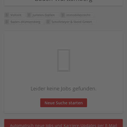
Vollzeit
Juristen-Stellen
Immobilienrecht
Baden-Württemberg
Schollmeyer & Steidl GmbH
Leider keine Jobs gefunden.
Neue Suche starten
Automatisch neue Jobs und Karriere-Updates per E-Mail