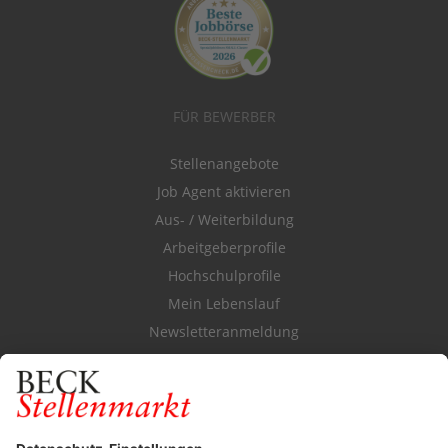
FÜR BEWERBER
Stellenangebote
Job Agent aktivieren
Aus- / Weiterbildung
Arbeitgeberprofile
Hochschulprofile
Mein Lebenslauf
Newsletteranmeldung
Durchsuchen Sie den Stellenkatalog
FÜR ARBEITGEBER