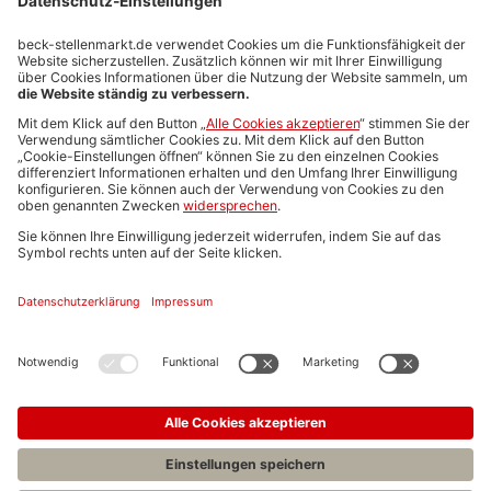
Stellenmarktpreise
Anzeigen-AGB
Media-Daten
Newsletteranmeldung
Produktübersicht
ALLGEMEIN
FAQs
Impressum
Datenschutz
Nutzungsbedingungen
Stellenangebote C.H.BECK
C.H.BECK Literatur-Sachbuch-Wissenschaft