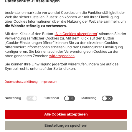
Stellenmarktpreise
Anzeigen-AGB
Media-Daten
Newsletteranmeldung
Produktübersicht
ALLGEMEIN
FAQs
Impressum
Datenschutz
Nutzungsbedingungen
Stellenangebote C.H.BECK
C.H.BECK Literatur-Sachbuch-Wissenschaft