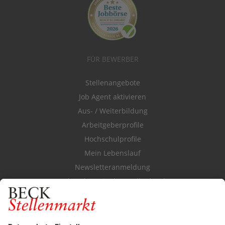
FÜR BEWERBER
Stellenangebote
Job Agent aktivieren
Aus- / Weiterbildung
Arbeitgeberprofile
Hochschulprofile
Mein Lebenslauf
Newsletteranmeldung
Durchsuchen Sie den Stellenkatalog
FÜR ARBEITGEBER