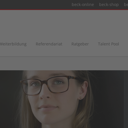
beck-online
beck-shop
b
 Weiterbildung
Referendariat
Ratgeber
Talent Pool