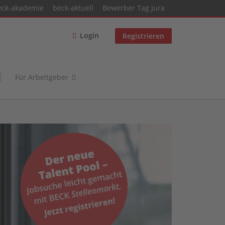
eck-akademie
beck-aktuell
Bewerber Tag Jura
Login
Registrieren
Für Arbeitgeber