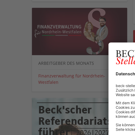
ARBEITGEBER DES MONATS
Finanzverwaltung für Nordrhein-
Westfalen