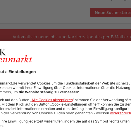
Neue Suche start
Automatisch neue Jobs und Karriere-Updates per E-Mail erh