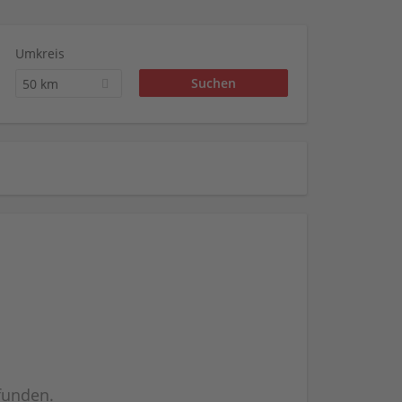
Umkreis
50 km
efunden.