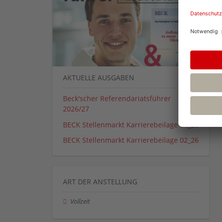
AKTUELLE AUSGABEN
Beck'scher Referendariatsführer
2026/27
BECK Stellenmarkt Karrierebeilage 01_26
BECK Stellenmarkt Karrierebeilage 02_26
ART DER ANSTELLUNG
Vollzeit