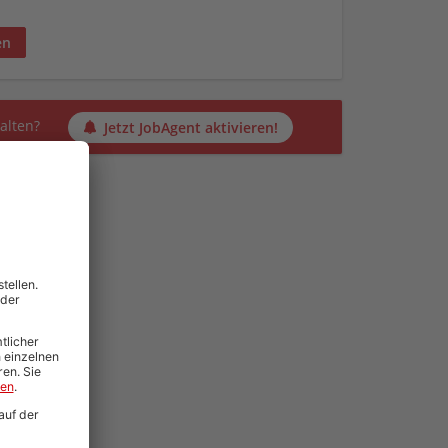
en
alten?
Jetzt JobAgent aktivieren!