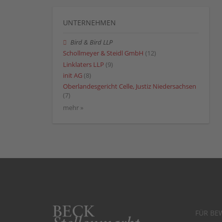
UNTERNEHMEN
Bird & Bird LLP
Schollmeyer & Steidl GmbH
(12)
Linklaters LLP
(9)
init AG
(8)
Oberlandesgericht Celle, Justiz Niedersachsen
(7)
mehr »
FÜR BE