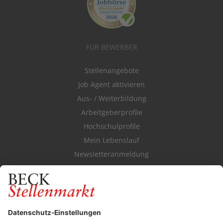
FÜR BEWERBER
Stellenangebote
Job Agent aktivieren
Aus- / Weiterbildung
Arbeitgeberprofile
Hochschulprofile
Mein Lebenslauf
Newsletteranmeldung
Durchsuchen Sie den Stellenkatalog
FÜR ARBEITGEBER
Stellenmarktpreise