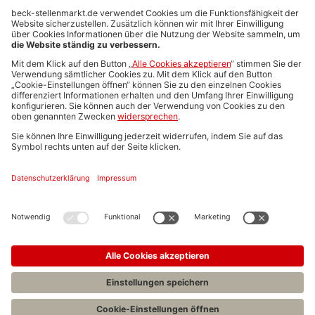
Anzeigen-AGB
Media-Daten
Newsletteranmeldung
Produktübersicht
ALLGEMEIN
FAQs
Impressum
Datenschutz
Nutzungsbedingungen
Stellenangebote C.H.BECK
C.H.BECK Literatur-Sachbuch-Wissenschaft