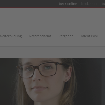
beck-online
beck-shop
b
 Weiterbildung
Referendariat
Ratgeber
Talent Pool