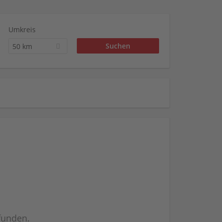
Umkreis
50 km
efunden.