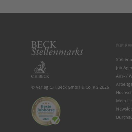
FÜR BE
Stellen
Job Agen
Aus- / 
Arbeitg
© Verlag C.H.Beck GmbH & Co. KG 2026
Hochsch
Mein Le
Newsle
Durchsu