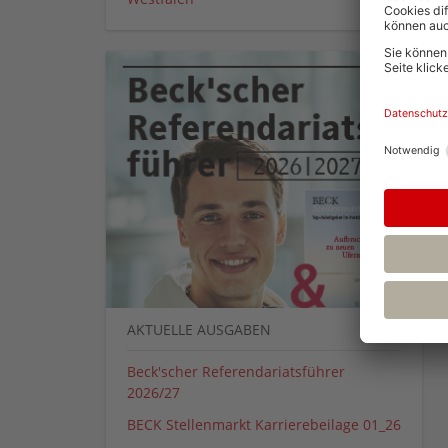
AKTUELLE AUSGABEN
Beck'scher Referendariatsführer
2026/27
BECK Stellenmarkt Karrierebeilage 01_26