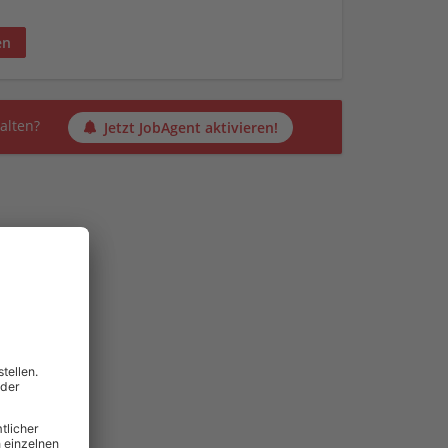
en
alten?
Jetzt JobAgent aktivieren!