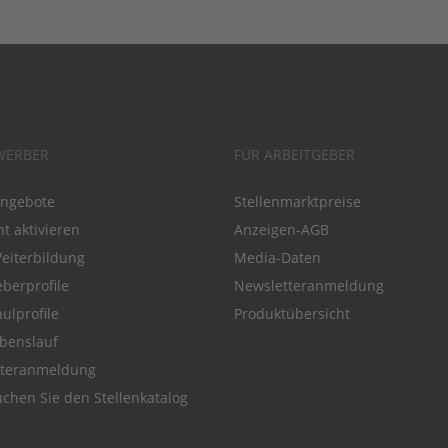
WERBER
FÜR ARBEITGEBER
angebote
Stellenmarktpreise
t aktivieren
Anzeigen-AGB
Weiterbildung
Media-Daten
eberprofile
Newsletteranmeldung
ulprofile
Produktübersicht
benslauf
tteranmeldung
chen Sie den Stellenkatalog