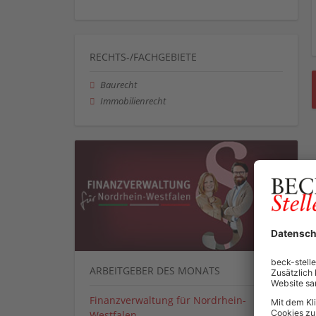
RECHTS-/FACHGEBIETE
Baurecht
Immobilienrecht
ARBEITGEBER DES MONATS
Finanzverwaltung für Nordrhein-
Westfalen