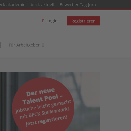
eck-akademie
beck-aktuell
Bewerber Tag Jura
Login
Registrieren
Für Arbeitgeber