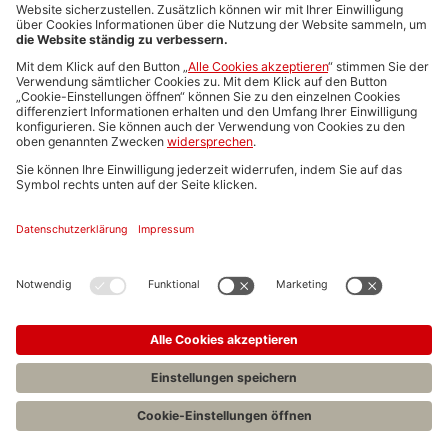
Media-Daten
Newsletteranmeldung
Produktübersicht
ALLGEMEIN
FAQs
Impressum
Datenschutz
Nutzungsbedingungen
Stellenangebote C.H.BECK
C.H.BECK Literatur-Sachbuch-Wissenschaft
Entwickelt durch
Jobiqo