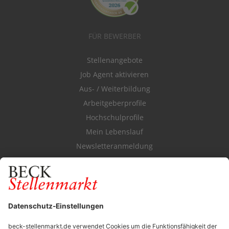
FÜR BEWERBER
Stellenangebote
Job Agent aktivieren
Aus- / Weiterbildung
Arbeitgeberprofile
Hochschulprofile
Mein Lebenslauf
Newsletteranmeldung
Durchsuchen Sie den Stellenkatalog
FÜR ARBEITGEBER
Stellenmarktpreise
Anzeigen-AGB