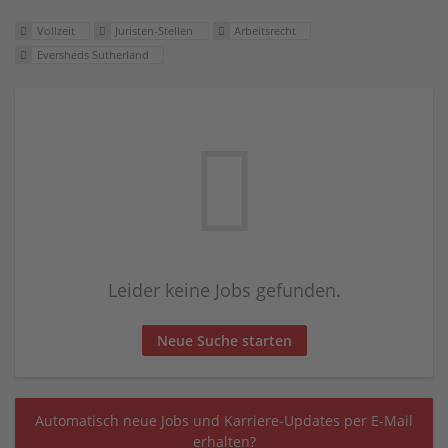
Vollzeit
Juristen-Stellen
Arbeitsrecht
Eversheds Sutherland
Leider keine Jobs gefunden.
Neue Suche starten
Automatisch neue Jobs und Karriere-Updates per E-Mail
erhalten?