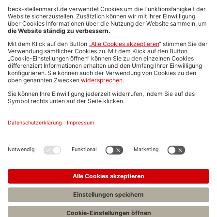
Anzeigen-AGB
Media-Daten
Newsletteranmeldung
Produktübersicht
ALLGEMEIN
FAQs
Impressum
Datenschutz
Nutzungsbedingungen
Stellenangebote C.H.BECK
C.H.BECK Literatur-Sachbuch-Wissenschaft