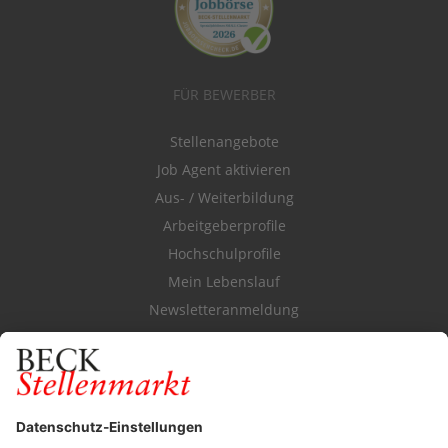
FÜR BEWERBER
Stellenangebote
Job Agent aktivieren
Aus- / Weiterbildung
Arbeitgeberprofile
Hochschulprofile
Mein Lebenslauf
Newsletteranmeldung
Durchsuchen Sie den Stellenkatalog
FÜR ARBEITGEBER
Stellenmarktpreise