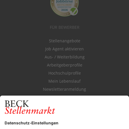
FÜR BEWERBER
Stellenangebote
Job Agent aktivieren
Aus- / Weiterbildung
Arbeitgeberprofile
Hochschulprofile
Mein Lebenslauf
Newsletteranmeldung
Durchsuchen Sie den Stellenkatalog
FÜR ARBEITGEBER
Stellenmarktpreise