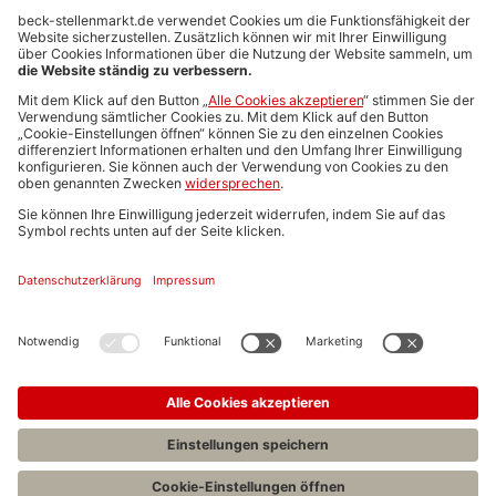
Anzeigen-AGB
Media-Daten
Newsletteranmeldung
Produktübersicht
ALLGEMEIN
FAQs
Impressum
Datenschutz
Nutzungsbedingungen
Stellenangebote C.H.BECK
C.H.BECK Literatur-Sachbuch-Wissenschaft