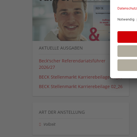
AKTUELLE AUSGABEN
Beck'scher Referendariatsführer
2026/27
BECK Stellenmarkt Karrierebeilage 01_26
BECK Stellenmarkt Karrierebeilage 02_26
ART DER ANSTELLUNG
Vollzeit