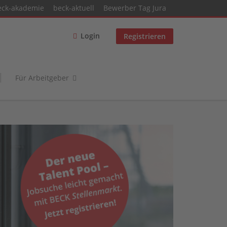
eck-akademie
beck-aktuell
Bewerber Tag Jura
Login
Registrieren
Für Arbeitgeber