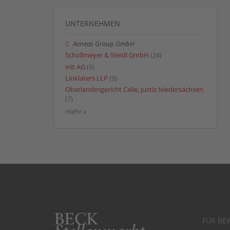
UNTERNEHMEN
Aeneas Group GmbH
Schollmeyer & Steidl GmbH
(24)
init AG
(9)
Linklaters LLP
(9)
Oberlandesgericht Celle, Justiz Niedersachsen
(7)
mehr »
FÜR BE