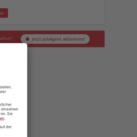
en
alten?
Jetzt JobAgent aktivieren!