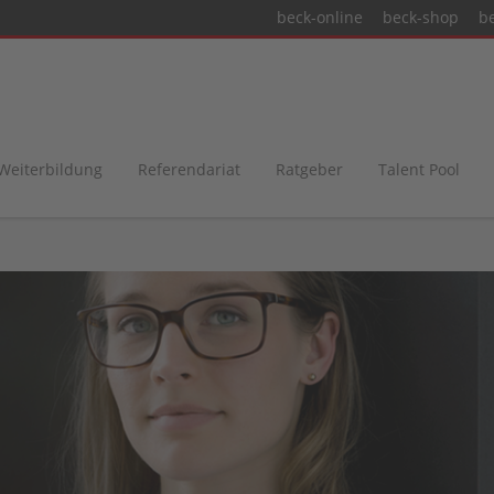
beck-online
beck-shop
b
 Weiterbildung
Referendariat
Ratgeber
Talent Pool