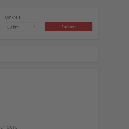
Umkreis
50 km
efunden.