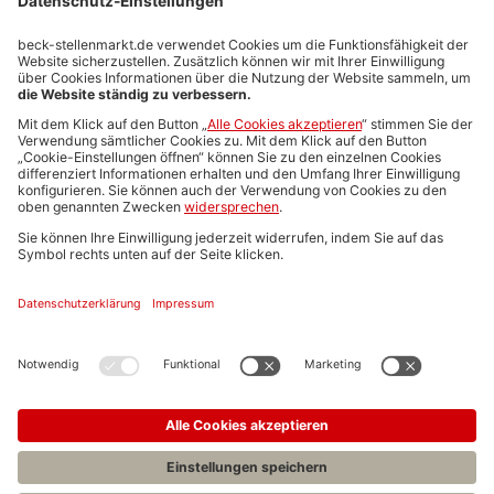
Stellenmarktpreise
Anzeigen-AGB
Media-Daten
Newsletteranmeldung
Produktübersicht
ALLGEMEIN
FAQs
Impressum
Datenschutz
Nutzungsbedingungen
Stellenangebote C.H.BECK
C.H.BECK Literatur-Sachbuch-Wissenschaft