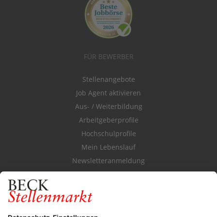
FÜR BEWERBER
Stellenangebote
Job Agent aktivieren
Aus- / Weiterbildung
Arbeitgeberprofile
Hochschulprofile
Mein Lebenslauf
Newsletteranmeldung
Durchsuchen Sie den Stellenkatalog
FÜR ARBEITGEBER