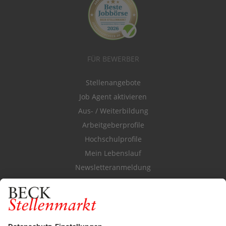
FÜR BEWERBER
Stellenangebote
Job Agent aktivieren
Aus- / Weiterbildung
Arbeitgeberprofile
Hochschulprofile
Mein Lebenslauf
Newsletteranmeldung
Durchsuchen Sie den Stellenkatalog
FÜR ARBEITGEBER