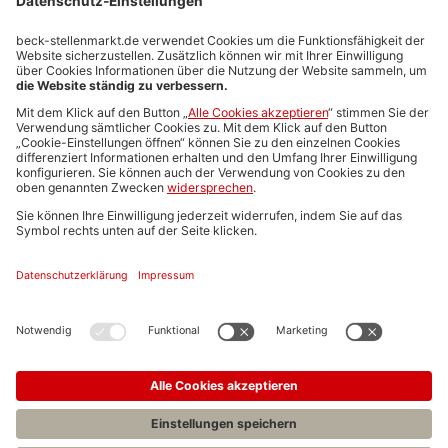
Stellenmarktpreise
Anzeigen-AGB
Media-Daten
Newsletteranmeldung
Produktübersicht
ALLGEMEIN
FAQs
Impressum
Datenschutz
Nutzungsbedingungen
Stellenangebote C.H.BECK
C.H.BECK Literatur-Sachbuch-Wissenschaft