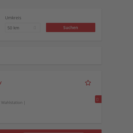
Umkreis
50 km
y
/ Wahlstation |