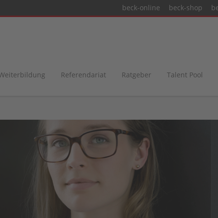
beck-online
beck-shop
b
 Weiterbildung
Referendariat
Ratgeber
Talent Pool