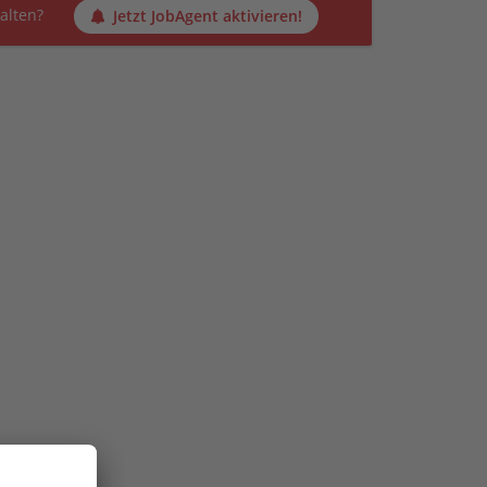
alten?
Jetzt JobAgent aktivieren!