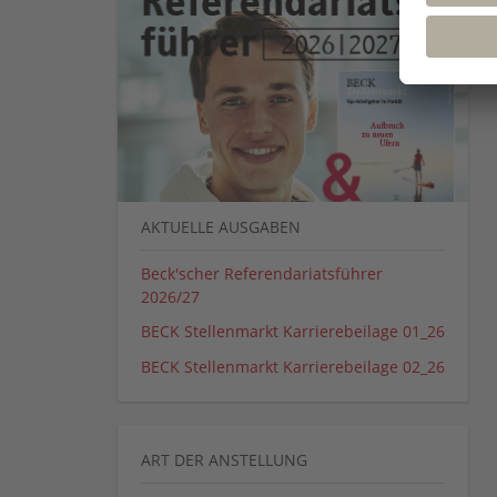
AKTUELLE AUSGABEN
Beck'scher Referendariatsführer
2026/27
BECK Stellenmarkt Karrierebeilage 01_26
BECK Stellenmarkt Karrierebeilage 02_26
ART DER ANSTELLUNG