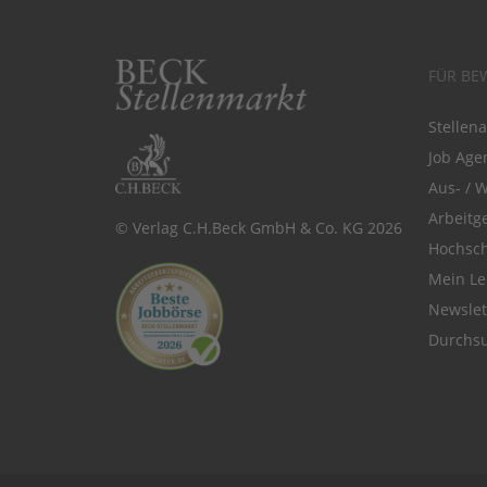
FÜR BE
Stellen
Job Agen
Aus- / 
Arbeitg
© Verlag C.H.Beck GmbH & Co. KG 2026
Hochsch
Mein Le
Newsle
Durchsu