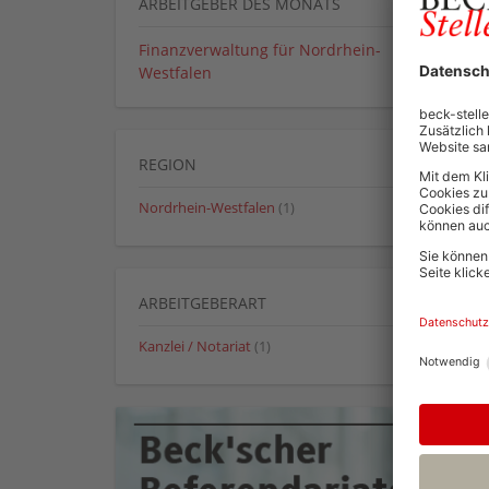
ARBEITGEBER DES MONATS
Finanzverwaltung für Nordrhein-
Westfalen
REGION
Nordrhein-Westfalen
(1)
ARBEITGEBERART
Kanzlei / Notariat
(1)