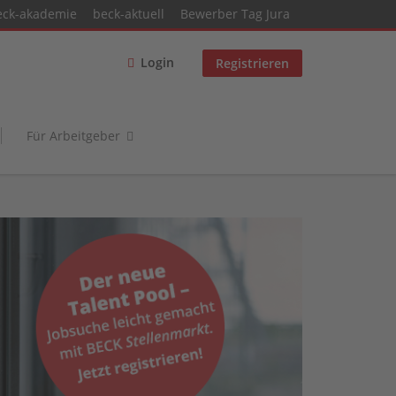
eck-akademie
beck-aktuell
Bewerber Tag Jura
Login
Registrieren
Für Arbeitgeber