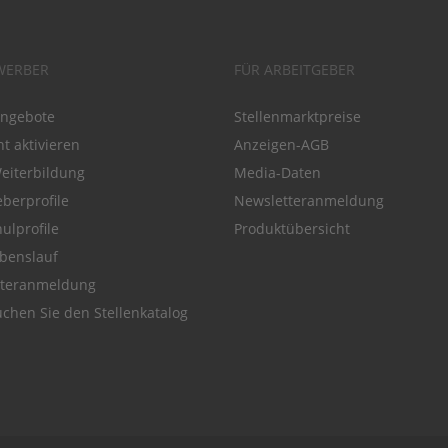
WERBER
FÜR ARBEITGEBER
angebote
Stellenmarktpreise
t aktivieren
Anzeigen-AGB
Weiterbildung
Media-Daten
eberprofile
Newsletteranmeldung
ulprofile
Produktübersicht
benslauf
tteranmeldung
chen Sie den Stellenkatalog