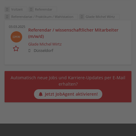
Vollzeit
Referendar
Referendariat / Praktikum / Wahlstation
Glade Michel Wirtz
03.03.2025
Referendar / wissenschaftlicher Mitarbeiter
(m/w/d)
Glade Michel Wirtz
Düsseldorf
Automatisch neue Jobs und Karriere-Updates per E-Mail
erhalten?
Jetzt JobAgent aktivieren!