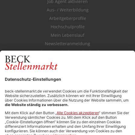
Job Agent aktivieren
Aus- / Weiterbildung
Arbeitgeberprofile
Hochschulprofile
Mein Lebenslauf
Newsletteranmeldung
Durchsuchen Sie den Stellenkatalog
FÜR ARBEITGEBER
Stellenmarktpreise
Anzeigen-AGB
Media-Daten
Newsletteranmeldung
Produktübersicht
ALLGEMEIN