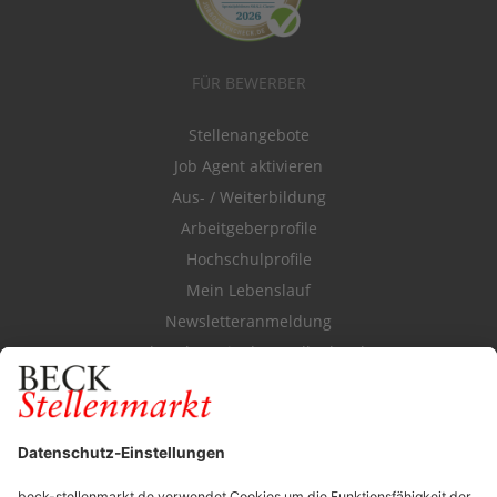
FÜR BEWERBER
Stellenangebote
Job Agent aktivieren
Aus- / Weiterbildung
Arbeitgeberprofile
Hochschulprofile
Mein Lebenslauf
Newsletteranmeldung
Durchsuchen Sie den Stellenkatalog
FÜR ARBEITGEBER
Stellenmarktpreise
Anzeigen-AGB