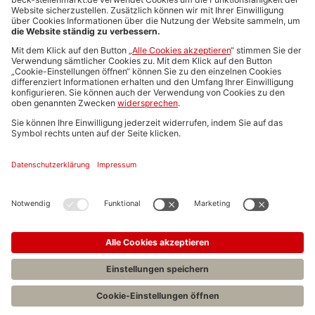
Media-Daten
Newsletteranmeldung
Produktübersicht
ALLGEMEIN
FAQs
Impressum
Datenschutz
Nutzungsbedingungen
Stellenangebote C.H.BECK
C.H.BECK Literatur-Sachbuch-Wissenschaft
Entwickelt durch
Jobiqo