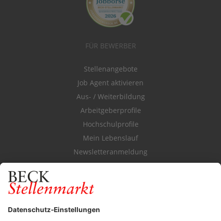
FÜR BEWERBER
Stellenangebote
Job Agent aktivieren
Aus- / Weiterbildung
Arbeitgeberprofile
Hochschulprofile
Mein Lebenslauf
Newsletteranmeldung
Durchsuchen Sie den Stellenkatalog
FÜR ARBEITGEBER
Stellenmarktpreise