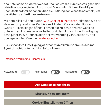
Anzeigen-AGB
Media-Daten
Newsletteranmeldung
Produktübersicht
ALLGEMEIN
FAQs
Impressum
Datenschutz
Nutzungsbedingungen
Stellenangebote C.H.BECK
C.H.BECK Literatur-Sachbuch-Wissenschaft