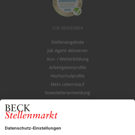
FÜR BEWERBER
Stellenangebote
Job Agent aktivieren
Aus- / Weiterbildung
Arbeitgeberprofile
Hochschulprofile
Mein Lebenslauf
Newsletteranmeldung
Durchsuchen Sie den Stellenkatalog
FÜR ARBEITGEBER
Stellenmarktpreise