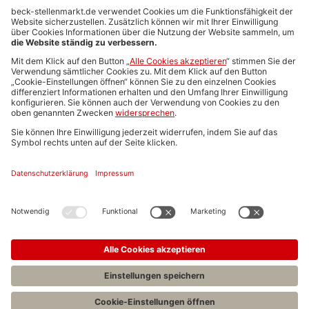
Anzeigen-AGB
Media-Daten
Newsletteranmeldung
Produktübersicht
ALLGEMEIN
FAQs
Impressum
Datenschutz
Nutzungsbedingungen
Stellenangebote C.H.BECK
C.H.BECK Literatur-Sachbuch-Wissenschaft