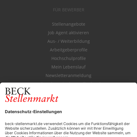
FÜR BEWERBER
Stellenangebote
Job Agent aktivieren
Aus- / Weiterbildung
Arbeitgeberprofile
Hochschulprofile
Mein Lebenslauf
Newsletteranmeldung
Durchsuchen Sie den Stellenkatalog
FÜR ARBEITGEBER
Stellenmarktpreise
Anzeigen-AGB
Media-Daten