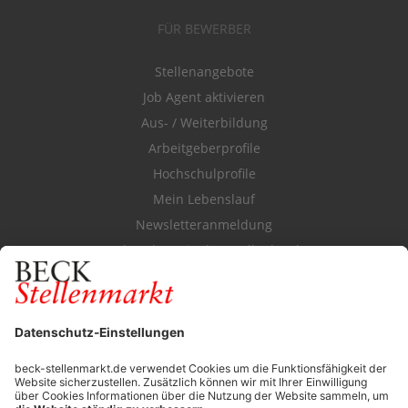
FÜR BEWERBER
Stellenangebote
Job Agent aktivieren
Aus- / Weiterbildung
Arbeitgeberprofile
Hochschulprofile
Mein Lebenslauf
Newsletteranmeldung
Durchsuchen Sie den Stellenkatalog
FÜR ARBEITGEBER
Stellenmarktpreise
Anzeigen-AGB
Media-Daten