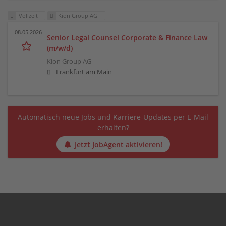
Vollzeit
Kion Group AG
08.05.2026
Senior Legal Counsel Corporate & Finance Law
(m/w/d)
Kion Group AG
Frankfurt am Main
Automatisch neue Jobs und Karriere-Updates per E-Mail
erhalten?
Jetzt JobAgent aktivieren!