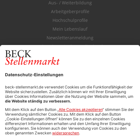
Aus- / Weiterbildung
Arbeitgeberprofile
Hochschulprofile
Mein Lebenslauf
Newsletteranmeldung
Durchsuchen Sie den Stellenkatalog
FÜR ARBEITGEBER
Stellenmarktpreise
Anzeigen-AGB
Media-Daten
Newsletteranmeldung
Produktübersicht
ALLGEMEIN