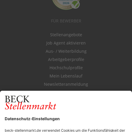
FÜR BEWERBER
Stellenangebote
Job Agent aktivieren
Aus- / Weiterbildung
Arbeitgeberprofile
Hochschulprofile
Mein Lebenslauf
Newsletteranmeldung
Durchsuchen Sie den Stellenkatalog
FÜR ARBEITGEBER
Stellenmarktpreise
Anzeigen-AGB