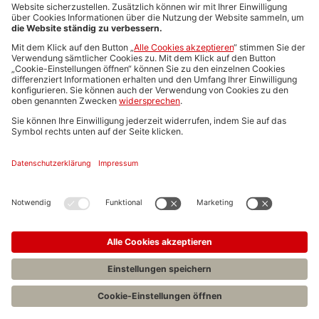
Media-Daten
Newsletteranmeldung
Produktübersicht
ALLGEMEIN
FAQs
Impressum
Datenschutz
Nutzungsbedingungen
Stellenangebote C.H.BECK
C.H.BECK Literatur-Sachbuch-Wissenschaft
Entwickelt durch
Jobiqo